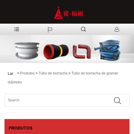
>
Produtos
>
Tubo de borracha
>
Tubo de borracha de grande
Lar
diâmetro
PRODUTOS