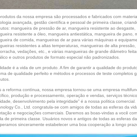
rodutos da nossa empresa são processados ​​e fabricados com materiai
ologia avançada, gestão científica e pessoal de primeira classe, cria
utos: mangueira de pressão de ar, mangueira resistente ao desgaste, m
ueira resistente a óleo, mangueira antiestática, mangueira de pano, m
ueira de comida, mangueiras de ar para várias máquinas e equipamen
ueiras resistentes a altas temperaturas, mangueiras de alta pressão,
orracha, vedações, etc., e várias mangueiras de grande diâmetro fei
lico e outros produtos de formato especial não padronizados.
idade é a vida de um produto. A fim de garantir a qualidade do produt
ema de qualidade perfeito e métodos e processos de teste completos ga
utos.
 a reforma contínua, nossa empresa tornou-se uma empresa multifun
tífico, produção e processamento, operação e vendas, serviços técnico
idade, desenvolvimento pela integridade" é a nossa política comercial
nology Co., Ltd. congratula-se com amigos de todas as esferas da vid
ntação e negociações comerciais. Daremos as boas-vindas a você com 
a de primeira classe. Usuários novos e antigos de todas as esferas 
peramos sinceramente estabelecer uma boa cooperação a longo praz