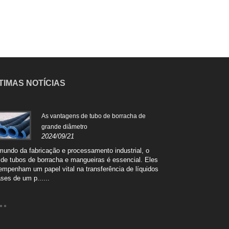
TIMAS NOTÍCIAS
As vantagens de tubo de borracha de
Cara
grande diâmetro
gran
2024/09/21
2024
mundo da fabricação e processamento industrial, o
As mangueiras de bor
 de tubos de borracha e mangueiras é essencial. Eles
muitas característica
empenham um papel vital na transferência de líquidos
excelente escolha par
ses de um p......
industriais. Construído.