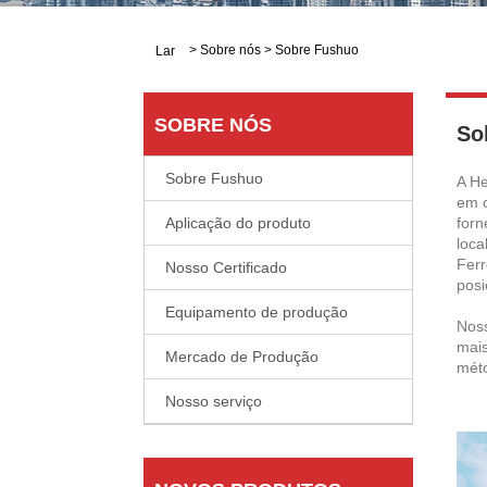
>
Sobre nós
>
Sobre Fushuo
Lar
SOBRE NÓS
So
Sobre Fushuo
A He
em c
Aplicação do produto
forn
loca
Ferr
Nosso Certificado
posi
Equipamento de produção
Noss
mais
Mercado de Produção
méto
Nosso serviço