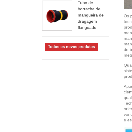
Tubo de
borracha de
mangueira de
Os p
dragagem
tecn
prod
flangeado
mang
mang
mang
Todos os novos produtos
de b
metá
Qual
sist
prod
Após
cien
qual
Tech
orie
vend
e es