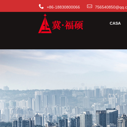
+86-18830800066
756540850@qq.
CASA