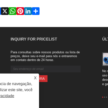
Facebook
X
WhatsApp
Pinterest
LinkedIn
Share
INQUIRY FOR PRICELIST
ÚL
Para consultas sobre nossos produtos ou lista de
As vantagens da conexão macia de
preços, deixe seu e-mail para nós e entraremos
em contato dentro de 24 horas.
borracha
2024/02/20
A conexão macia de borracha, também conhecida como
No 
juntas flexíveis de borracha, é um tipo de junta feita de
uso
X
borracha e usada para conectar dois tubos ou
des
ncia de navegação,
componentes. Essas juntas ......
e ga
izar este site, você
ivacidade