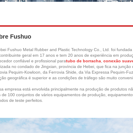
bre Fushuo
bei Fushuo Metal Rubber and Plastic Technology Co., Ltd. foi fundad
ontribuinte geral em 17 anos e tem 20 anos de experiência em produ
ecedor confiável e profissional para
tubo de borracha
,
conexão suav
lizada no condado de Jingxian, província de Hebei, que fica na junção
ovia Pequim-Kowloon, da Ferrovia Shide, da Via Expressa Pequim-Fuzh
ção geográfica é superior e as condições de tráfego são muito conveni
a empresa está envolvida principalmente na produção de produtos não
 de 100 conjuntos de vários equipamentos de produção, equipamentos 
dos de teste perfeitos.