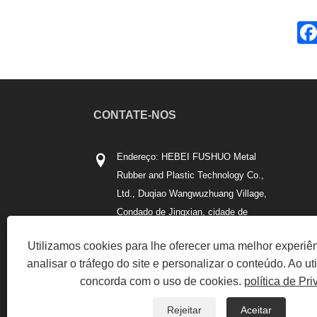
CONTATE-NOS
Endereço: HEBEI FUSHUO Metal
Rubber and Plastic Technology Co.,
Ltd., Duqiao Wangwuzhuang Village,
Condado de Jingxian, cidade de
Hengshui, província de Hebei
Utilizamos cookies para lhe oferecer uma melhor experiê
Tel:
+86-18830800066
analisar o tráfego do site e personalizar o conteúdo. Ao util
Telefone:
+86-18830800066
concorda com o uso de cookies.
política de Pr
E-mail:
756540850@qq.com
Rejeitar
Aceitar