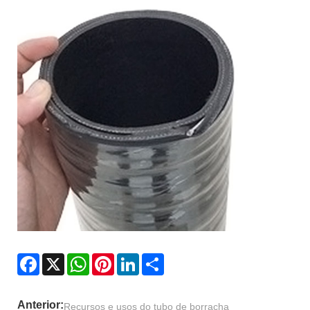
Facebook
X
WhatsApp
Pinterest
LinkedIn
Share
Anterior:
Recursos e usos do tubo de borracha