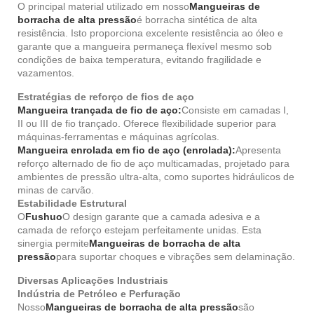
O principal material utilizado em nosso
Mangueiras de
borracha de alta pressão
é borracha sintética de alta
resistência. Isto proporciona excelente resistência ao óleo e
garante que a mangueira permaneça flexível mesmo sob
condições de baixa temperatura, evitando fragilidade e
vazamentos.
Estratégias de reforço de fios de aço
Mangueira trançada de fio de aço:
Consiste em camadas I,
II ou III de fio trançado. Oferece flexibilidade superior para
máquinas-ferramentas e máquinas agrícolas.
Mangueira enrolada em fio de aço (enrolada):
Apresenta
reforço alternado de fio de aço multicamadas, projetado para
ambientes de pressão ultra-alta, como suportes hidráulicos de
minas de carvão.
Estabilidade Estrutural
O
Fushuo
O design garante que a camada adesiva e a
camada de reforço estejam perfeitamente unidas. Esta
sinergia permite
Mangueiras de borracha de alta
pressão
para suportar choques e vibrações sem delaminação.
Diversas Aplicações Industriais
Indústria de Petróleo e Perfuração
Nosso
Mangueiras de borracha de alta pressão
são