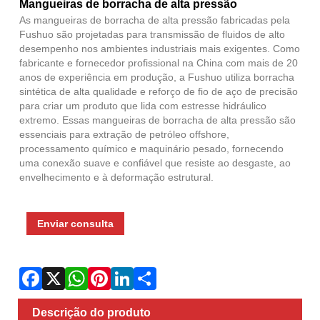
Fac
X
Wha
Pint
Link
Sha
Mangueiras de borracha de alta pressão
As mangueiras de borracha de alta pressão fabricadas pela
Fushuo são projetadas para transmissão de fluidos de alto
desempenho nos ambientes industriais mais exigentes. Como
fabricante e fornecedor profissional na China com mais de 20
anos de experiência em produção, a Fushuo utiliza borracha
sintética de alta qualidade e reforço de fio de aço de precisão
para criar um produto que lida com estresse hidráulico
extremo. Essas mangueiras de borracha de alta pressão são
essenciais para extração de petróleo offshore,
processamento químico e maquinário pesado, fornecendo
uma conexão suave e confiável que resiste ao desgaste, ao
envelhecimento e à deformação estrutural.
Enviar consulta
Descrição do produto