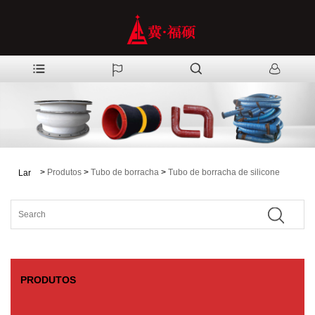
>
Produtos
>
Tubo de borracha
>
Tubo de borracha de silicone
Lar
PRODUTOS